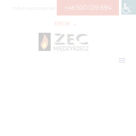
500 019 694
+48
DYŻUR CAŁODOBOWY
EBOK →
Toggle n