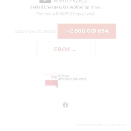
Zakład Energetyki Cieplnej Sp. z o.o.
Reymonta 5, 66-300 Międzyrzecz
500 019 694
+48
DYŻUR CAŁODOBOWY
EBOK →
Projekt i wykonanie: Virtualnetia.com