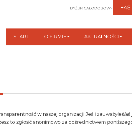
+48
DYŻUR CAŁODOBOWY
START
O FIRMIE
AKTUALNOŚCI
ansparentność w naszej organizacji. Jeśli zauważyłeś/aś 
możesz to zgłosić anonimowo za pośrednictwem poniższeg