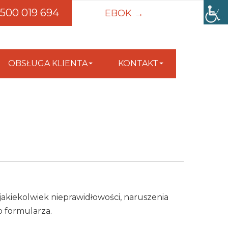
500 019 694
EBOK →
OBSŁUGA KLIENTA
KONTAKT
jakiekolwiek nieprawidłowości, naruszenia
o formularza.