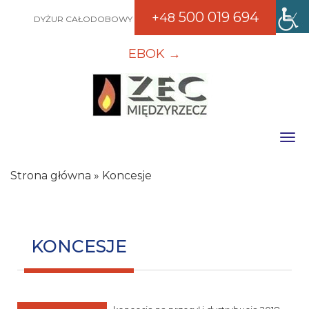
500 019 694
+48
DYŻUR CAŁODOBOWY
EBOK →
Toggle
Strona główna
»
Koncesje
KONCESJE