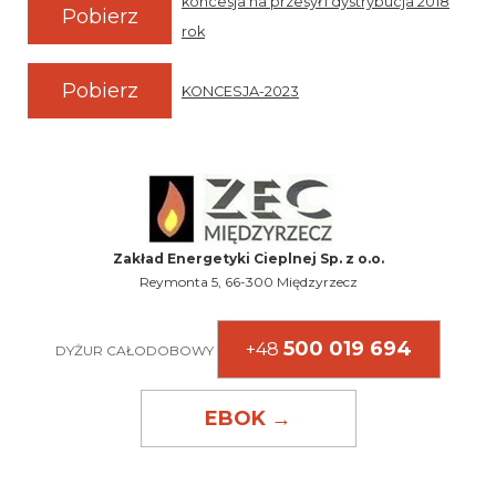
koncesja na przesył i dystrybucja 2018
Pobierz
rok
Pobierz
KONCESJA-2023
Zakład Energetyki Cieplnej Sp. z o.o.
Reymonta 5, 66-300 Międzyrzecz
500 019 694
+48
DYŻUR CAŁODOBOWY
EBOK →