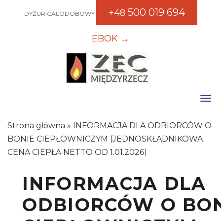
500 019 694
+48
DYŻUR CAŁODOBOWY
EBOK →
Toggle
Strona główna
»
INFORMACJA DLA ODBIORCÓW O
BONIE CIEPŁOWNICZYM (JEDNOSKŁADNIKOWA
CENA CIEPŁA NETTO OD 1.01.2026)
INFORMACJA DLA
ODBIORCÓW O BO