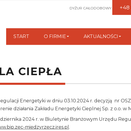
+48
DYŻUR CAŁODOBOWY
START
O FIRMIE
AKTUALNOŚCI
DLA CIEPŁA
ulacji Energetyki w dniu 03.10.2024 r. decyzją nr OSZ.42
erenie działania Zakładu Energetyki Cieplnej Sp. z o.o. w
dziernika 2024 r. w Biuletynie Branżowym Urzędu Regula
w.bip.zec-miedzyrzecz.ires.pl
.