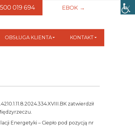
500 019 694
EBOK →
OBSŁUGA KLIENTA
KONTAKT
10.1.11.8.2024.334.XVIII.BK zatwierdził
 Międzyrzeczu.
cji Energetyki – Ciepło pod pozycją nr