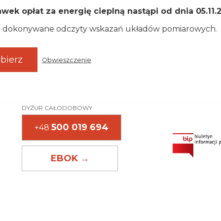
wek opłat za energię cieplną nastąpi od dnia 05.11.
ędą dokonywane odczyty wskazań układów pomiarowych.
bierz
Obwieszczenie
DYŻUR CAŁODOBOWY
500 019 694
+48
EBOK →